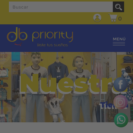
0
MENÚ
Nuestra
Tienda