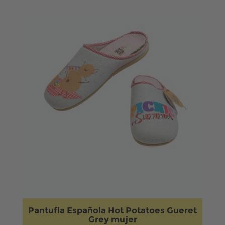
Pantufla Española Hot Potatoes Gueret
Grey mujer