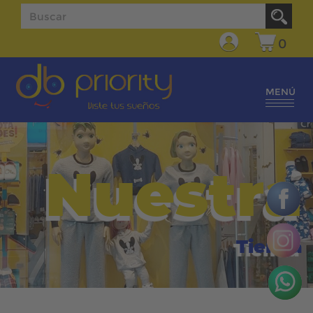
0
MENÚ
Nuestra
Tienda